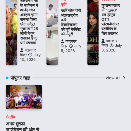
शंकराचार्य जी
कृषि
के सान्निध्य में
युवराज पराशर
आनंद वर्धन
की ‘गुड़हल’
महर्षि महेश योगी
आश्रम ग्राम,
अब प्रमुख
अंतरराष्ट्रीय
वासणा जिला
OTT
कृषि
छोटा उदेपुर
प्लेटफॉर्म्स पर
विश्वविद्यालय
गुजरात में 25
स्ट्रीमिंग के
को यूपी कैबिनेट
लोगों ने पुनः
लिए उपलब्ध
की मंजूरी
सनातन हिन्दू
पत्रकार
पत्रकार
धर्म अपनाया
मित्र
July
मित्र
July
पत्रकार
3, 2026
8, 2026
मित्र
July
13, 2026
पॉपुलर न्यूज़
View All
क्षेत्रीय
अभय भुतडा
फाउंडेशन की ओर से