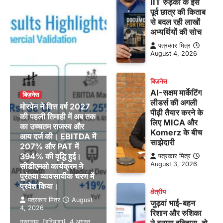
IIT रुड़की के इस
पूर्व छात्र की किताब
से बदल रही लाखों
अभ्यर्थियों की सोच
पत्रकार मित्र
August 4, 2026
बिज़नेस
AI-सक्षम मार्केटिंग
बिज़नेस
लीडर्स की अगली
मोरपेन ने वित्त वर्ष 2027
पीढ़ी तैयार करने के
की पहली तिमाही में अब तक
लिए MICA और
का उच्चतम राजस्व और
Komerz के बीच
आय दर्ज की। EBITDA में
साझेदारी
207% और PAT में
394% की वृद्धि हुई।
पत्रकार मित्र
August 3, 2026
सीडीएमओ कार्यक्रम ने
पुरंतया व्यावसायीक चरण में
प्रवेश किया।
क्षेत्रीय
पत्रकार मित्र
August
जुड़वां भाई-बहन
4, 2026
रिशान और रुशिका
गुरुग्राम, [हरियाणा], 4 अगस्त,
ने बनाया इतिहास, दो