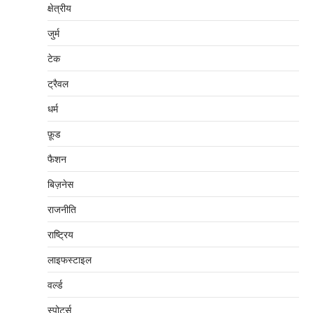
क्षेत्रीय
जुर्म
टेक
ट्रैवल
धर्म
फ़ूड
फैशन
बिज़नेस
राजनीति
राष्ट्रिय
लाइफस्टाइल
वर्ल्ड
स्पोर्ट्स