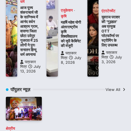
धर्म
आज पूज्य
एजुकेशन
एंटरटेनमेंट
शंकराचार्य जी
कृषि
के सान्निध्य में
युवराज पराशर
आनंद वर्धन
की ‘गुड़हल’
महर्षि महेश योगी
आश्रम ग्राम,
अब प्रमुख
अंतरराष्ट्रीय
वासणा जिला
OTT
कृषि
छोटा उदेपुर
प्लेटफॉर्म्स पर
विश्वविद्यालय
गुजरात में 25
स्ट्रीमिंग के
को यूपी कैबिनेट
लोगों ने पुनः
लिए उपलब्ध
की मंजूरी
सनातन हिन्दू
पत्रकार
पत्रकार
धर्म अपनाया
मित्र
July
मित्र
July
पत्रकार
3, 2026
8, 2026
मित्र
July
13, 2026
पॉपुलर न्यूज़
View All
क्षेत्रीय