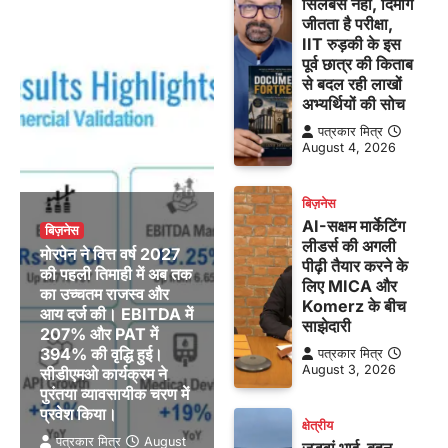
सिलेबस नहीं, दिमाग
जीतता है परीक्षा,
IIT रुड़की के इस
पूर्व छात्र की किताब
से बदल रही लाखों
अभ्यर्थियों की सोच
पत्रकार मित्र
August 4, 2026
बिज़नेस
AI-सक्षम मार्केटिंग
बिज़नेस
लीडर्स की अगली
मोरपेन ने वित्त वर्ष 2027
पीढ़ी तैयार करने के
की पहली तिमाही में अब तक
लिए MICA और
का उच्चतम राजस्व और
Komerz के बीच
आय दर्ज की। EBITDA में
साझेदारी
207% और PAT में
394% की वृद्धि हुई।
पत्रकार मित्र
August 3, 2026
सीडीएमओ कार्यक्रम ने
पुरंतया व्यावसायीक चरण में
प्रवेश किया।
क्षेत्रीय
पत्रकार मित्र
August
जुड़वां भाई-बहन