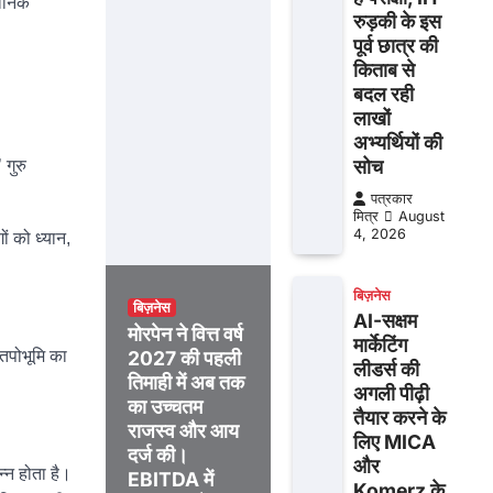
ञानिक
रुड़की के इस
पूर्व छात्र की
किताब से
बदल रही
लाखों
अभ्यर्थियों की
सोच
 गुरु
पत्रकार
मित्र
August
4, 2026
ों को ध्यान,
बिज़नेस
बिज़नेस
AI-सक्षम
मोरपेन ने वित्त वर्ष
मार्केटिंग
 तपोभूमि का
2027 की पहली
लीडर्स की
तिमाही में अब तक
अगली पीढ़ी
का उच्चतम
तैयार करने के
राजस्व और आय
लिए MICA
दर्ज की।
और
न्न होता है।
EBITDA में
Komerz के