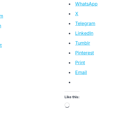
WhatsApp
X
am
Telegram
n
LinkedIn
Tumblr
t
Pinterest
Print
Email
Like this:
Loading…