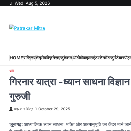
Skip
Wed, Aug 5, 2026
to
content
HOME
राष्ट्रिय
क्षेत्रीय
बिज़नेस
एजुकेशन
ऑटोमोबाइल्स
एंटरटेनमेंट
जुर्म
टेक
स्पोर्ट
धर्म
गिरनार यात्रा -ध्यान साधना विज्ञान
गुरुजी
पत्रकार मित्र
October 29, 2025
जूनागढ़:
आध्यात्मिक ध्यान साधना, भक्ति और आत्मानुभूति का केंद्र माने जाने