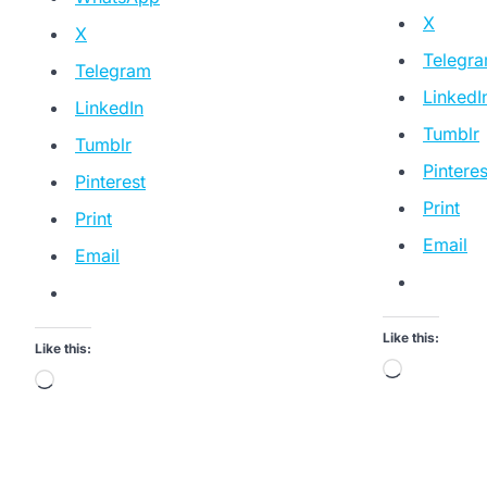
X
X
Telegr
Telegram
LinkedI
LinkedIn
Tumblr
Tumblr
Pinteres
Pinterest
Print
Print
Email
Email
Like this:
Like this:
Loading…
Loading…