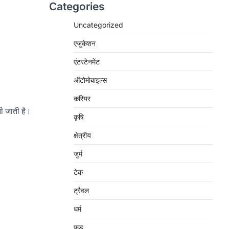
Categories
Uncategorized
एजुकेशन
एंटरटेनमेंट
ऑटोमोबाइल्स
करियर
नी जाती है।
कृषि
क्षेत्रीय
जुर्म
टेक
ट्रैवल
धर्म
फ़ूड