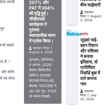
तुलित करती
207% और
बीच साझेदारी
PAT में 394%
पत्रकार
की वृद्धि हुई।
मित्र
August
सीडीएमओ
3, 2026
कार्यक्रम ने
गुरु
पुरंतया
क्षेत्रीय
व्यावसायीक चरण
जुड़वां भाई-
में प्रवेश किया।
बहन रिशान
ुरुजी कहते
पत्रकार मित्र
और रुशिका
August 4, 2026
ने बनाया
गुरुग्राम, [हरियाणा],
इतिहास, दो
ाता है।”
4 अगस्त, 2026:
प्रतिष्ठित
मोरपेन लैबोरेटरीज
ैं और शरीर
रिकॉर्ड बुक में
लिमिटेड (एनएसई:
दर्ज कराया
 यह क्षेत्र
MOREPENLAB;
नाम
बीएसई: 500288) ने
आज 30 जून, 2026
पत्रकार
मित्र
July
को समाप्त तिमाही…
25, 2026