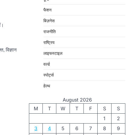
फैशन
बिज़नेस
ैं।
राजनीति
राष्ट्रिय
ि, विज्ञान
लाइफस्टाइल
वर्ल्ड
स्पोर्ट्स
हेल्थ
August 2026
M
T
W
T
F
S
S
1
2
3
4
5
6
7
8
9