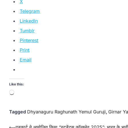
X
Telegram
LinkedIn
Tumblr
Pinterest
Print
Email
Like this:
Loading…
Tagged
Dhyanaguru Raghunath Yemul Guruji
,
Girnar Ya
Post
⟵
एडुकार्ट ने आयोजित किया “स्टूडेंट्स कॉन्क्लेव 2025”: भारत के भाव