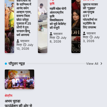
शंकराचार्य जी
कृषि
के सान्निध्य में
युवराज पराशर
आनंद वर्धन
की ‘गुड़हल’
महर्षि महेश योगी
आश्रम ग्राम,
अब प्रमुख
अंतरराष्ट्रीय
वासणा जिला
OTT
कृषि
छोटा उदेपुर
प्लेटफॉर्म्स पर
विश्वविद्यालय
गुजरात में 25
स्ट्रीमिंग के
को यूपी कैबिनेट
लोगों ने पुनः
लिए उपलब्ध
की मंजूरी
सनातन हिन्दू
पत्रकार
पत्रकार
धर्म अपनाया
मित्र
July
मित्र
July
पत्रकार
3, 2026
8, 2026
मित्र
July
13, 2026
पॉपुलर न्यूज़
View All
क्षेत्रीय
अभय भुतडा
फाउंडेशन की ओर से