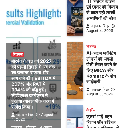
IIT रुड़की के इस
पूर्व छात्र की किताब
से बदल रही लाखों
अभ्यर्थियों की सोच
पत्रकार मित्र
August 4, 2026
बिज़नेस
AI-सक्षम मार्केटिंग
बिज़नेस
लीडर्स की अगली
मोरपेन ने वित्त वर्ष 2027
पीढ़ी तैयार करने के
की पहली तिमाही में अब तक
लिए MICA और
का उच्चतम राजस्व और
Komerz के बीच
आय दर्ज की। EBITDA में
साझेदारी
207% और PAT में
394% की वृद्धि हुई।
पत्रकार मित्र
August 3, 2026
सीडीएमओ कार्यक्रम ने
पुरंतया व्यावसायीक चरण में
प्रवेश किया।
क्षेत्रीय
पत्रकार मित्र
August
जुड़वां भाई-बहन
4, 2026
रिशान और रुशिका
गुरुग्राम, [हरियाणा], 4 अगस्त,
ने बनाया इतिहास, दो