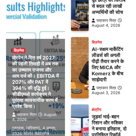
से बदल रही लाखों
अभ्यर्थियों की सोच
पत्रकार मित्र
August 4, 2026
बिज़नेस
AI-सक्षम मार्केटिंग
बिज़नेस
लीडर्स की अगली
मोरपेन ने वित्त वर्ष 2027
पीढ़ी तैयार करने के
की पहली तिमाही में अब तक
लिए MICA और
का उच्चतम राजस्व और
Komerz के बीच
आय दर्ज की। EBITDA में
साझेदारी
207% और PAT में
394% की वृद्धि हुई।
पत्रकार मित्र
August 3, 2026
सीडीएमओ कार्यक्रम ने
पुरंतया व्यावसायीक चरण में
प्रवेश किया।
क्षेत्रीय
पत्रकार मित्र
August
जुड़वां भाई-बहन
4, 2026
रिशान और रुशिका
गुरुग्राम, [हरियाणा], 4 अगस्त,
ने बनाया इतिहास, दो
2026: मोरपेन लैबोरेटरीज
प्रतिष्ठित रिकॉर्ड