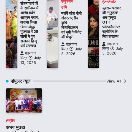
एजुकेशन
एंटरटेनमेंट
शंकराचार्य जी
कृषि
के सान्निध्य में
युवराज पराशर
आनंद वर्धन
की ‘गुड़हल’
महर्षि महेश योगी
आश्रम ग्राम,
अब प्रमुख
अंतरराष्ट्रीय
वासणा जिला
OTT
कृषि
छोटा उदेपुर
प्लेटफॉर्म्स पर
विश्वविद्यालय
गुजरात में 25
स्ट्रीमिंग के
को यूपी कैबिनेट
लोगों ने पुनः
लिए उपलब्ध
की मंजूरी
सनातन हिन्दू
पत्रकार
पत्रकार
धर्म अपनाया
मित्र
July
मित्र
July
पत्रकार
3, 2026
8, 2026
मित्र
July
13, 2026
पॉपुलर न्यूज़
View All
क्षेत्रीय
अभय भुतडा