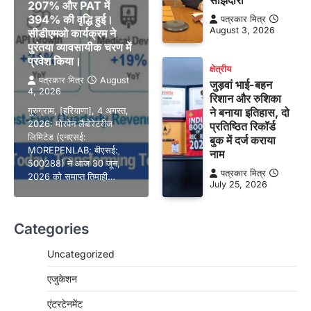
साझेदारी
207% और PAT में
394% की वृद्धि हुई।
पत्रकार मित्र
August 3, 2026
सीडीएमओ कार्यक्रम ने
पुरंतया व्यावसायीक चरण में
प्रवेश किया।
क्षेत्रीय
पत्रकार मित्र
August
जुड़वां भाई-बहन
4, 2026
रिशान और रुशिका
गुरुग्राम, [हरियाणा], 4 अगस्त,
ने बनाया इतिहास, दो
2026: मोरपेन लैबोरेटरीज
प्रतिष्ठित रिकॉर्ड
लिमिटेड (एनएसई:
बुक में दर्ज कराया
MOREPENLAB; बीएसई:
नाम
500288) ने आज 30 जून,
पत्रकार मित्र
2026 को समाप्त तिमाही…
July 25, 2026
Categories
Uncategorized
एजुकेशन
एंटरटेनमेंट