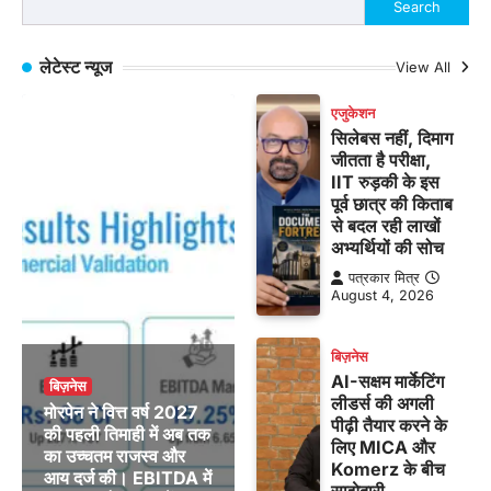
Search
लेटेस्ट न्यूज
View All
एजुकेशन
सिलेबस नहीं, दिमाग
जीतता है परीक्षा,
IIT रुड़की के इस
पूर्व छात्र की किताब
से बदल रही लाखों
अभ्यर्थियों की सोच
पत्रकार मित्र
August 4, 2026
बिज़नेस
AI-सक्षम मार्केटिंग
बिज़नेस
लीडर्स की अगली
मोरपेन ने वित्त वर्ष 2027
पीढ़ी तैयार करने के
की पहली तिमाही में अब तक
लिए MICA और
का उच्चतम राजस्व और
Komerz के बीच
आय दर्ज की। EBITDA में