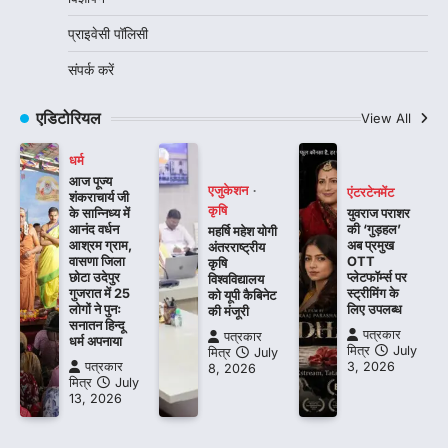
प्राइवेसी पॉलिसी
संपर्क करें
एडिटोरियल
View All
धर्म
आज पूज्य
एजुकेशन
एंटरटेनमेंट
शंकराचार्य जी
कृषि
के सान्निध्य में
युवराज पराशर
आनंद वर्धन
की ‘गुड़हल’
महर्षि महेश योगी
आश्रम ग्राम,
अब प्रमुख
अंतरराष्ट्रीय
वासणा जिला
OTT
कृषि
छोटा उदेपुर
प्लेटफॉर्म्स पर
विश्वविद्यालय
गुजरात में 25
स्ट्रीमिंग के
को यूपी कैबिनेट
लोगों ने पुनः
लिए उपलब्ध
की मंजूरी
सनातन हिन्दू
पत्रकार
पत्रकार
धर्म अपनाया
मित्र
July
मित्र
July
पत्रकार
3, 2026
8, 2026
मित्र
July
13, 2026