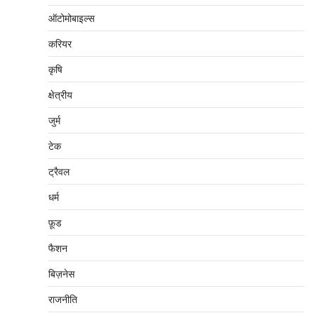
ऑटोमोबाइल्स
करियर
कृषि
क्षेत्रीय
जुर्म
टेक
ट्रैवल
धर्म
फ़ूड
फैशन
बिज़नेस
राजनीति