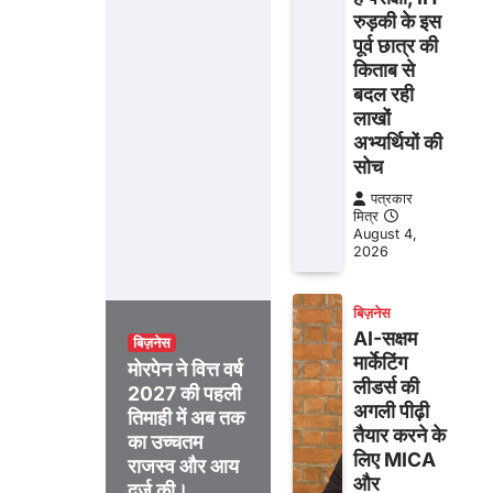
रुड़की के इस
पूर्व छात्र की
किताब से
बदल रही
लाखों
अभ्यर्थियों की
सोच
पत्रकार
मित्र
August 4,
2026
बिज़नेस
AI-सक्षम
बिज़नेस
मार्केटिंग
मोरपेन ने वित्त वर्ष
लीडर्स की
2027 की पहली
अगली पीढ़ी
तिमाही में अब तक
तैयार करने के
का उच्चतम
लिए MICA
राजस्व और आय
और
दर्ज की।