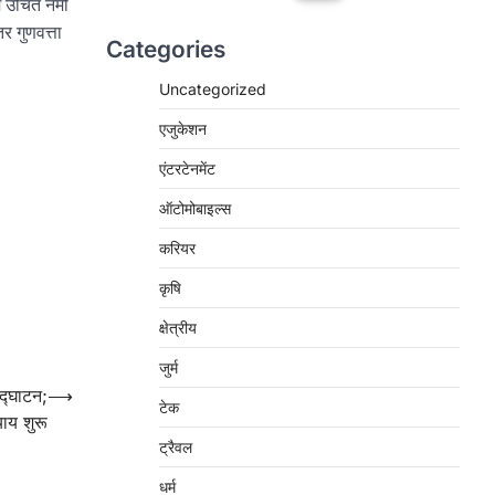
ें उचित नमी
 गुणवत्ता
Categories
Uncategorized
एजुकेशन
एंटरटेनमेंट
ऑटोमोबाइल्स
करियर
कृषि
क्षेत्रीय
जुर्म
उद्घाटन;
⟶
टेक
याय शुरू
ट्रैवल
धर्म