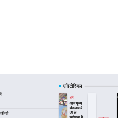
एडिटोरियल
ें
धर्म
आज पूज्य
शंकराचार्य
जी के
 पॉलिसी
सान्निध्य में