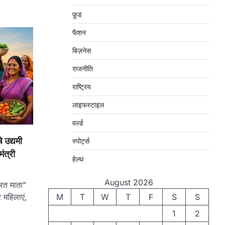
फ़ूड
फैशन
बिज़नेस
राजनीति
राष्ट्रिय
लाइफस्टाइल
वर्ल्ड
 उद्यमी
स्पोर्ट्स
ंत्री
हेल्थ
August 2026
भारत माता”
 महिलाएं,
M
T
W
T
F
S
S
1
2