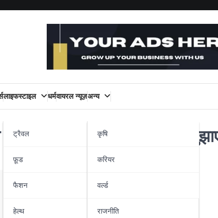
्स
लाइफस्टाइल
धर्म
वायरल न्यूज़
अन्य
ा फसल के लिए वैज्ञानिक समाधान सुझा
ट्रैवल
कृषि
फ़ूड
करियर
फैशन
वर्ल्ड
हेल्थ
राजनीति