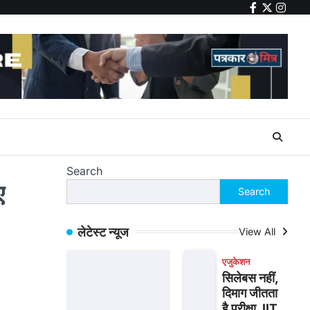
facebook
twitter
insta
Search
ए
Search
लेटेस्ट न्यूज
View All
एजुकेशन
सिलेबस नहीं,
दिमाग जीतता
है परीक्षा, IIT