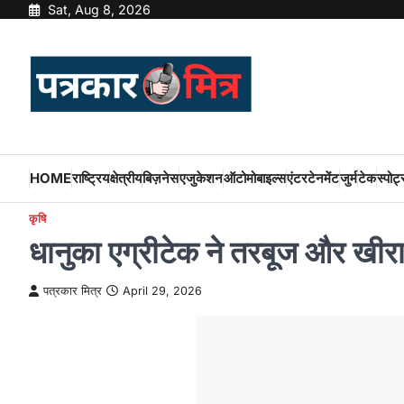
Skip
Sat, Aug 8, 2026
to
content
HOME
राष्ट्रिय
क्षेत्रीय
बिज़नेस
एजुकेशन
ऑटोमोबाइल्स
एंटरटेनमेंट
जुर्म
टेक
स्पोर्ट
कृषि
धानुका एग्रीटेक ने तरबूज और खीर
पत्रकार मित्र
April 29, 2026