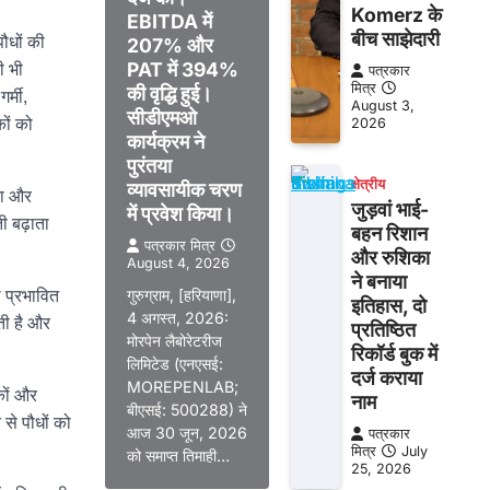
Komerz के
EBITDA में
बीच साझेदारी
ौधों की
207% और
PAT में 394%
ी भी
पत्रकार
मित्र
की वृद्धि हुई।
र्मी,
August 3,
सीडीएमओ
2026
ों को
कार्यक्रम ने
पुरंतया
क्षेत्रीय
व्यावसायीक चरण
ना और
जुड़वां भाई-
में प्रवेश किया।
ी बढ़ाता
बहन रिशान
पत्रकार मित्र
और रुशिका
August 4, 2026
ने बनाया
गुरुग्राम, [हरियाणा],
ो प्रभावित
इतिहास, दो
4 अगस्त, 2026:
ती है और
प्रतिष्ठित
मोरपेन लैबोरेटरीज
रिकॉर्ड बुक में
लिमिटेड (एनएसई:
दर्ज कराया
MOREPENLAB;
कों और
नाम
बीएसई: 500288) ने
से पौधों को
आज 30 जून, 2026
पत्रकार
मित्र
July
को समाप्त तिमाही…
25, 2026