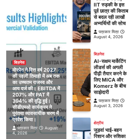
IIT रुड़की के इस
पूर्व छात्र की किताब
से बदल रही लाखों
अभ्यर्थियों की सोच
पत्रकार मित्र
August 4, 2026
बिज़नेस
AI-सक्षम मार्केटिंग
बिज़नेस
लीडर्स की अगली
मोरपेन ने वित्त वर्ष 2027
पीढ़ी तैयार करने के
की पहली तिमाही में अब तक
लिए MICA और
का उच्चतम राजस्व और
Komerz के बीच
आय दर्ज की। EBITDA में
साझेदारी
207% और PAT में
394% की वृद्धि हुई।
पत्रकार मित्र
August 3, 2026
सीडीएमओ कार्यक्रम ने
पुरंतया व्यावसायीक चरण में
प्रवेश किया।
क्षेत्रीय
पत्रकार मित्र
August
जुड़वां भाई-बहन
4, 2026
रिशान और रुशिका