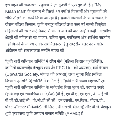
इस पहल की संकल्पना रघुनाथ येमुल गुरुजी ने प्रस्तुत की है। “My
Kisan Mart” के माध्यम से पिछले १२ वर्षों से किसानों और ग्राहकों को
सीधे जोड़ने का कार्य किया जा रहा है। हजारों किसानों के साथ संवाद के
दौरान महिला किसान, कृषि मजदूर महिलाएं तथा फल एवं सब्जी विक्रेता
महिलाओं की समस्याएं निकट से सामने आने की बात उन्होंने कही। ग्रामीण
क्षेत्रों की महिलाओं को बाजार, उचित मूल्य, प्रशिक्षण और आर्थिक सहयोग
नहीं मिलने के कारण उनके सशक्तिकरण हेतु राष्ट्रीय स्तर पर संगठित
आंदोलन की आवश्यकता उन्होंने व्यक्त की।
“कृषि नारी अभियान समिति” में रश्मि मौर्य (महिला किसान प्रतिनिधि),
कामिनी बालासाहेब देशमुख (संवर्धन FPC Ltd. की अध्यक्षा), वर्षा पैगवार
(Upwards Society, भोपाल की अध्यक्षा) तथा सुषमा सिंह (महिला
किसान प्रतिनिधि) समिति में शामिल हैं। “कृषि नारी सक्षम महासंघ” एवं
“कृषि नारी अभियान समिति” के मार्गदर्शक विद्या भूषण डॉ. प्रशांत पगारे
(कृषि तज्ञ एवं सामाजिक मार्गदर्शक) (बी.ई., एम.बी.ए., एम.एस., डी.आई.सी.,
पी.जी.डी.आई.सी., पी.जी.डी.सी.सी., एम.एससी., एम.फिल., पीएच.डी.,
पोस्ट डॉक्टरेट (मैनेजमेंट), डी.लिट., डी.एससी. (लंदन)) और बी.जे. देशमुख
(पूर्व प्रशासक कृषि उत्पदन बाजार समिति (APMC) है।