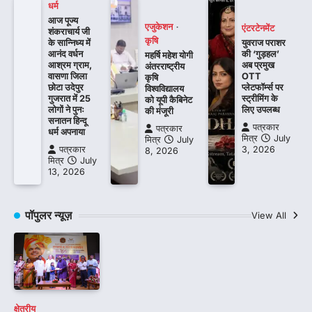
धर्म
आज पूज्य
एजुकेशन
एंटरटेनमेंट
शंकराचार्य जी
कृषि
के सान्निध्य में
युवराज पराशर
आनंद वर्धन
की ‘गुड़हल’
महर्षि महेश योगी
आश्रम ग्राम,
अब प्रमुख
अंतरराष्ट्रीय
वासणा जिला
OTT
कृषि
छोटा उदेपुर
प्लेटफॉर्म्स पर
विश्वविद्यालय
गुजरात में 25
स्ट्रीमिंग के
को यूपी कैबिनेट
लोगों ने पुनः
लिए उपलब्ध
की मंजूरी
सनातन हिन्दू
पत्रकार
पत्रकार
धर्म अपनाया
मित्र
July
मित्र
July
पत्रकार
3, 2026
8, 2026
मित्र
July
13, 2026
पॉपुलर न्यूज़
View All
क्षेत्रीय