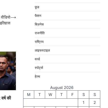
फ़ूड
फैशन
 वीडियो
⟶
 इतिहास
बिज़नेस
राजनीति
राष्ट्रिय
लाइफस्टाइल
वर्ल्ड
स्पोर्ट्स
हेल्थ
August 2026
M
T
W
T
F
S
S
 वर्ष की
1
2