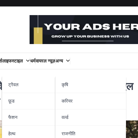
्स
लाइफस्टाइल
धर्म
वायरल न्यूज़
अन्य
ने के लिए सेबी (SEBI) और एनएसडीएल
ट्रैवल
कृषि
ा अभियान’
फ़ूड
करियर
फैशन
वर्ल्ड
हेल्थ
राजनीति