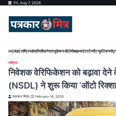
Skip
Fri, Aug 7, 2026
to
content
HOME
राष्ट्रिय
क्षेत्रीय
बिज़नेस
एजुकेशन
ऑटोमोबाइल्स
एंटरटेनमेंट
जुर्म
टेक
स्पोर्ट
राष्ट्रिय
निवेशक वेरिफिकेशन को बढ़ावा दे
(NSDL) ने शुरू किया ‘ऑटो रिक्श
पत्रकार मित्र
February 14, 2026