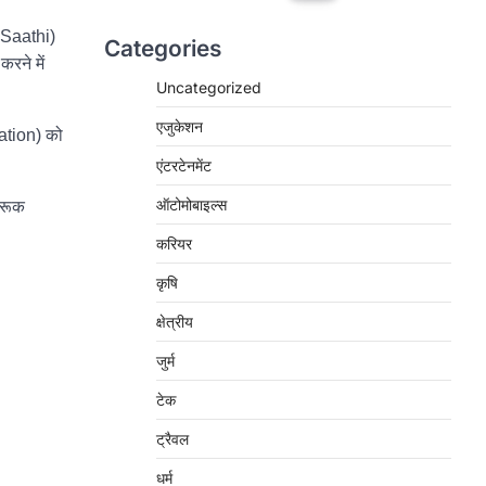
I Saathi)
Categories
रने में
Uncategorized
एजुकेशन
cation) को
।
एंटरटेनमेंट
ऑटोमोबाइल्स
गरूक
करियर
कृषि
क्षेत्रीय
जुर्म
टेक
ट्रैवल
धर्म