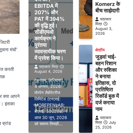
Komerz के
EBITDA में
बीच साझेदारी
207% और
PAT में 394%
पत्रकार
मित्र
की वृद्धि हुई।
August 3,
सीडीएमओ
2026
कार्यक्रम ने
ॉजिटरी
पुरंतया
चना मंचों’
क्षेत्रीय
व्यावसायीक चरण
जुड़वां भाई-
में प्रवेश किया।
बहन रिशान
पत्रकार मित्र
हित करती
और रुशिका
August 4, 2026
ने बनाया
ेशक
गुरुग्राम, [हरियाणा],
इतिहास, दो
4 अगस्त, 2026:
प्रतिष्ठित
मोरपेन लैबोरेटरीज
रिकॉर्ड बुक में
र क्या आपने
लिमिटेड (एनएसई:
दर्ज कराया
है। इसका
MOREPENLAB;
नाम
बीएसई: 500288) ने
आज 30 जून, 2026
पत्रकार
मित्र
July
 ब्रांड
को समाप्त तिमाही…
25, 2026