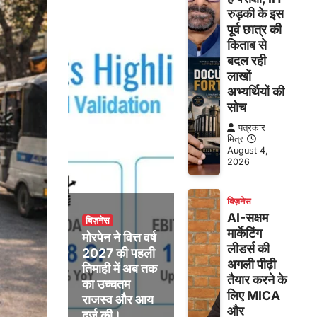
रुड़की के इस
पूर्व छात्र की
किताब से
बदल रही
लाखों
अभ्यर्थियों की
सोच
पत्रकार
मित्र
August 4,
2026
बिज़नेस
AI-सक्षम
बिज़नेस
मार्केटिंग
मोरपेन ने वित्त वर्ष
लीडर्स की
2027 की पहली
अगली पीढ़ी
तिमाही में अब तक
तैयार करने के
का उच्चतम
लिए MICA
राजस्व और आय
और
दर्ज की।