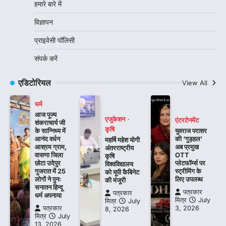
हमारे बारे में
विज्ञापन
प्राइवेसी पॉलिसी
संपर्क करें
एडिटोरियल
View All
धर्म
आज पूज्य
एजुकेशन
एंटरटेनमेंट
शंकराचार्य जी
कृषि
के सान्निध्य में
युवराज पराशर
आनंद वर्धन
की ‘गुड़हल’
महर्षि महेश योगी
आश्रम ग्राम,
अब प्रमुख
अंतरराष्ट्रीय
वासणा जिला
OTT
कृषि
छोटा उदेपुर
प्लेटफॉर्म्स पर
विश्वविद्यालय
गुजरात में 25
स्ट्रीमिंग के
को यूपी कैबिनेट
लोगों ने पुनः
लिए उपलब्ध
की मंजूरी
सनातन हिन्दू
पत्रकार
पत्रकार
धर्म अपनाया
मित्र
July
मित्र
July
पत्रकार
3, 2026
8, 2026
मित्र
July
13, 2026