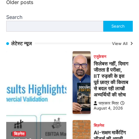
Posts
Older posts
navigation
Search
Search
लेटेस्ट न्यूज
View All
एजुकेशन
सिलेबस नहीं, दिमाग
जीतता है परीक्षा,
IIT रुड़की के इस
पूर्व छात्र की किताब
से बदल रही लाखों
अभ्यर्थियों की सोच
पत्रकार मित्र
August 4, 2026
बिज़नेस
AI-सक्षम मार्केटिंग
बिज़नेस
लीडर्स की अगली