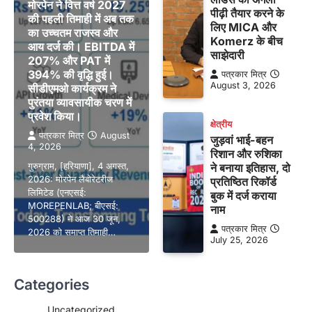
मोरपेन ने वित्त वर्ष 2027
पीढ़ी तैयार करने के
की पहली तिमाही में अब तक
लिए MICA और
का उच्चतम राजस्व और
Komerz के बीच
आय दर्ज की। EBITDA में
साझेदारी
207% और PAT में
394% की वृद्धि हुई।
पत्रकार मित्र
August 3, 2026
सीडीएमओ कार्यक्रम ने
पुरंतया व्यावसायीक चरण में
प्रवेश किया।
क्षेत्रीय
पत्रकार मित्र
August
जुड़वां भाई-बहन
4, 2026
रिशान और रुशिका
गुरुग्राम, [हरियाणा], 4 अगस्त,
ने बनाया इतिहास, दो
2026: मोरपेन लैबोरेटरीज
प्रतिष्ठित रिकॉर्ड
लिमिटेड (एनएसई:
बुक में दर्ज कराया
MOREPENLAB; बीएसई:
नाम
500288) ने आज 30 जून,
पत्रकार मित्र
2026 को समाप्त तिमाही…
July 25, 2026
Categories
Uncategorized