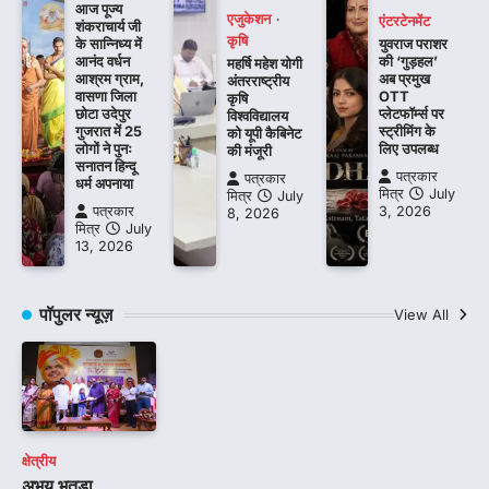
आज पूज्य
एजुकेशन
एंटरटेनमेंट
शंकराचार्य जी
कृषि
के सान्निध्य में
युवराज पराशर
आनंद वर्धन
की ‘गुड़हल’
महर्षि महेश योगी
आश्रम ग्राम,
अब प्रमुख
अंतरराष्ट्रीय
वासणा जिला
OTT
कृषि
छोटा उदेपुर
प्लेटफॉर्म्स पर
विश्वविद्यालय
गुजरात में 25
स्ट्रीमिंग के
को यूपी कैबिनेट
लोगों ने पुनः
लिए उपलब्ध
की मंजूरी
सनातन हिन्दू
पत्रकार
पत्रकार
धर्म अपनाया
मित्र
July
मित्र
July
पत्रकार
3, 2026
8, 2026
मित्र
July
13, 2026
पॉपुलर न्यूज़
View All
क्षेत्रीय
अभय भुतडा