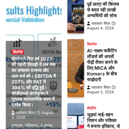
पूर्व छात्र की किताब
से बदल रही लाखों
अभ्यर्थियों की सोच
पत्रकार मित्र
August 4, 2026
बिज़नेस
AI-सक्षम मार्केटिंग
बिज़नेस
लीडर्स की अगली
मोरपेन ने वित्त वर्ष 2027
पीढ़ी तैयार करने के
की पहली तिमाही में अब तक
लिए MICA और
का उच्चतम राजस्व और
Komerz के बीच
आय दर्ज की। EBITDA में
साझेदारी
207% और PAT में
394% की वृद्धि हुई।
पत्रकार मित्र
August 3, 2026
सीडीएमओ कार्यक्रम ने
पुरंतया व्यावसायीक चरण में
प्रवेश किया।
क्षेत्रीय
पत्रकार मित्र
August
जुड़वां भाई-बहन
4, 2026
रिशान और रुशिका
गुरुग्राम, [हरियाणा], 4 अगस्त,
ने बनाया इतिहास, दो