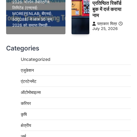
2026: मोरपेन लैबोरेटरीज
प्रतिष्ठित रिकॉर्ड
लिमिटेड (एनएसई:
बुक में दर्ज कराया
MOREPENLAB; बीएसई:
नाम
500288) ने आज 30 जून,
पत्रकार मित्र
2026 को समाप्त तिमाही…
July 25, 2026
Categories
Uncategorized
एजुकेशन
एंटरटेनमेंट
ऑटोमोबाइल्स
करियर
कृषि
क्षेत्रीय
जुर्म