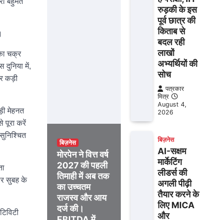
री बहुमत
रुड़की के इस
पूर्व छात्र की
किताब से
।
बदल रही
लाखों
 का चक्र
अभ्यर्थियों की
दुनिया में,
सोच
और कड़ी
पत्रकार
मित्र
August 4,
ड़ी मेहनत
2026
 पूरा करें
सुनिश्चित
बिज़नेस
बिज़नेस
AI-सक्षम
मोरपेन ने वित्त वर्ष
मार्केटिंग
2027 की पहली
ता
लीडर्स की
तिमाही में अब तक
पर सुबह के
अगली पीढ़ी
का उच्चतम
तैयार करने के
राजस्व और आय
लिए MICA
दर्ज की।
एटिविटी
और
EBITDA में