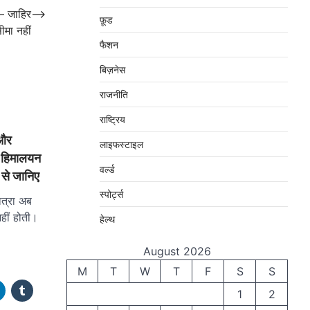
 – जाहिर
⟶
फ़ूड
ीमा नहीं
फैशन
बिज़नेस
राजनीति
राष्ट्रिय
 और
लाइफस्टाइल
क: हिमालयन
वर्ल्ड
 से जानिए
स्पोर्ट्स
त्रा अब
नहीं होती।
हेल्थ
August 2026
M
T
W
T
F
S
S
1
2