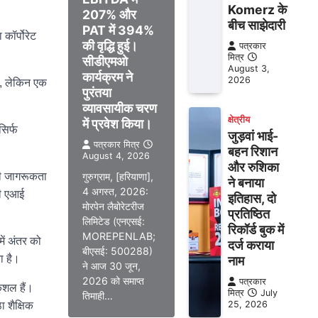
Komerz के
207% और
बीच साझेदारी
PAT में 394%
कॉर्पोरेट
की वृद्धि हुई।
पत्रकार
मित्र
सीडीएमओ
August 3,
कार्यक्रम ने
2026
े, लेकिन एक
पुरंतया
व्यावसायीक चरण
क्षेत्रीय
में प्रवेश किया।
सिर्फ
जुड़वां भाई-
पत्रकार मित्र
बहन रिशान
August 4, 2026
और रुशिका
धी जागरूकता
गुरुग्राम, [हरियाणा],
ने बनाया
4 अगस्त, 2026:
की एआई
इतिहास, दो
मोरपेन लैबोरेटरीज
प्रतिष्ठित
लिमिटेड (एनएसई:
रिकॉर्ड बुक में
MOREPENLAB;
ें अंतर को
दर्ज कराया
बीएसई: 500288)
ा है।
नाम
ने आज 30 जून,
2026 को समाप्त
पत्रकार
ुशल हैं।
मित्र
July
तिमाही…
25, 2026
ा शैक्षिक