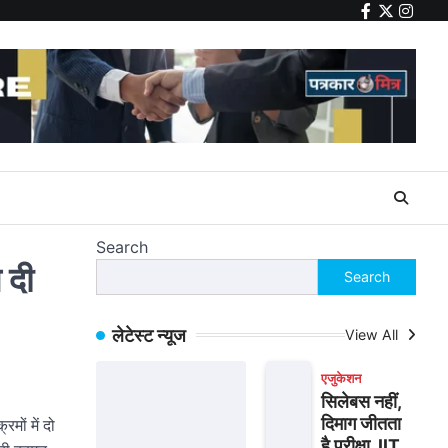
facebook
twitter
insta
Search
 दी
Search
लेटेस्ट न्यूज
View All
एजुकेशन
सिलेबस नहीं,
दिमाग जीतता
ों में दो
है परीक्षा, IIT