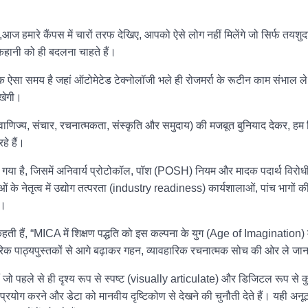
 हमारे कैंपस में चारों तरफ देखिए, आपको ऐसे लोग नहीं मिलेंगे जो सिर्फ तयशुदा 
ी कहानी को ही बदलना चाहते हैं।
क ऐसा समय है जहां ऑटोमेटेड टेक्नोलॉजी भले ही रोजमर्रा के रूटीन काम संभाल ल
रखेगी।
(वाणिज्य, संचार, रचनात्मकता, संस्कृति और समुदाय) की मजबूत बुनियाद देकर, हम 
हे हैं।
ोड़ा गया है, जिसमें अनिवार्य प्रोटोकॉल, पॉश (POSH) नियम और मादक पदार्थ विरो
ं के नेतृत्व में उद्योग तत्परता (industry readiness) कार्यशालाओं, पांच भागों 
ै।
हती हैं, “MICA में शिक्षण पद्धति को इस कल्पना के युग (Age of Imagination) म
परिक पाठ्यपुस्तकों से आगे बढ़ाकर गहन, व्यावहारिक रचनात्मक सोच की ओर ले जान
 जो पहले से ही दृश्य रूप से स्पष्ट (visually articulate) और डिजिटल रूप से क
े, प्रयोग करने और डेटा को मानवीय दृष्टिकोण से देखने की चुनौती देते हैं। यही अनूठ