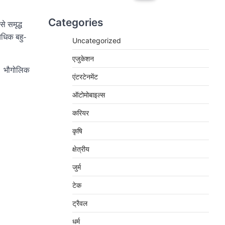
Categories
े समृद्ध
्यधिक बहु-
Uncategorized
एजुकेशन
ैं। भौगोलिक
एंटरटेनमेंट
ऑटोमोबाइल्स
करियर
कृषि
क्षेत्रीय
जुर्म
टेक
ट्रैवल
धर्म