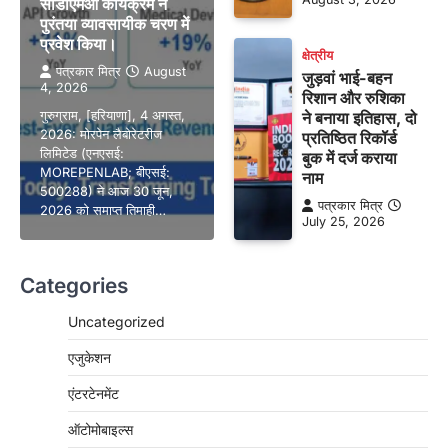
सीडीएमओ कार्यक्रम ने
पुरंतया व्यावसायीक चरण में
प्रवेश किया।
क्षेत्रीय
पत्रकार मित्र
August
जुड़वां भाई-बहन
4, 2026
रिशान और रुशिका
गुरुग्राम, [हरियाणा], 4 अगस्त,
ने बनाया इतिहास, दो
2026: मोरपेन लैबोरेटरीज
प्रतिष्ठित रिकॉर्ड
लिमिटेड (एनएसई:
बुक में दर्ज कराया
MOREPENLAB; बीएसई:
नाम
500288) ने आज 30 जून,
पत्रकार मित्र
2026 को समाप्त तिमाही…
July 25, 2026
Categories
Uncategorized
एजुकेशन
एंटरटेनमेंट
ऑटोमोबाइल्स