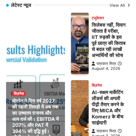
लेटेस्ट न्यूज
View All
एजुकेशन
सिलेबस नहीं, दिमाग
जीतता है परीक्षा,
IIT रुड़की के इस
पूर्व छात्र की किताब
से बदल रही लाखों
अभ्यर्थियों की सोच
पत्रकार मित्र
August 4, 2026
बिज़नेस
AI-सक्षम मार्केटिंग
बिज़नेस
लीडर्स की अगली
मोरपेन ने वित्त वर्ष 2027
पीढ़ी तैयार करने के
की पहली तिमाही में अब तक
लिए MICA और
का उच्चतम राजस्व और
Komerz के बीच
आय दर्ज की। EBITDA में
साझेदारी
207% और PAT में
394% की वृद्धि हुई।
पत्रकार मित्र
August 3, 2026