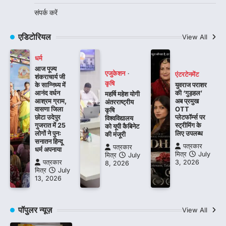
संपर्क करें
एडिटोरियल
View All
धर्म
आज पूज्य
एजुकेशन
एंटरटेनमेंट
शंकराचार्य जी
कृषि
के सान्निध्य में
युवराज पराशर
आनंद वर्धन
की ‘गुड़हल’
महर्षि महेश योगी
आश्रम ग्राम,
अब प्रमुख
अंतरराष्ट्रीय
वासणा जिला
OTT
कृषि
छोटा उदेपुर
प्लेटफॉर्म्स पर
विश्वविद्यालय
गुजरात में 25
स्ट्रीमिंग के
को यूपी कैबिनेट
लोगों ने पुनः
लिए उपलब्ध
की मंजूरी
सनातन हिन्दू
पत्रकार
पत्रकार
धर्म अपनाया
मित्र
July
मित्र
July
पत्रकार
3, 2026
8, 2026
मित्र
July
13, 2026
पॉपुलर न्यूज़
View All