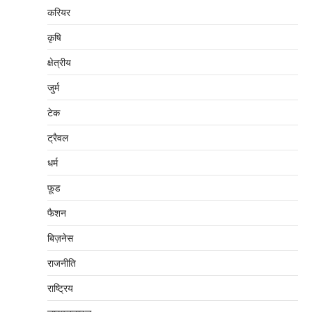
करियर
कृषि
क्षेत्रीय
जुर्म
टेक
ट्रैवल
धर्म
फ़ूड
फैशन
बिज़नेस
राजनीति
राष्ट्रिय