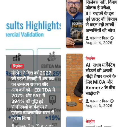
सिलेबस नहीं, दिमाग
जीतता है परीक्षा,
IIT रुड़की के इस
पूर्व छात्र की किताब
से बदल रही लाखों
अभ्यर्थियों की सोच
पत्रकार मित्र
August 4, 2026
बिज़नेस
AI-सक्षम मार्केटिंग
बिज़नेस
लीडर्स की अगली
मोरपेन ने वित्त वर्ष 2027
पीढ़ी तैयार करने के
की पहली तिमाही में अब तक
लिए MICA और
का उच्चतम राजस्व और
Komerz के बीच
आय दर्ज की। EBITDA में
साझेदारी
207% और PAT में
394% की वृद्धि हुई।
पत्रकार मित्र
August 3, 2026
सीडीएमओ कार्यक्रम ने
पुरंतया व्यावसायीक चरण में
प्रवेश किया।
क्षेत्रीय
पत्रकार मित्र
August