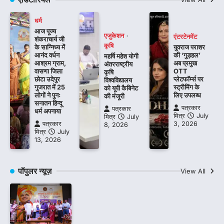
धर्म
आज पूज्य
एजुकेशन
एंटरटेनमेंट
शंकराचार्य जी
कृषि
के सान्निध्य में
युवराज पराशर
आनंद वर्धन
की ‘गुड़हल’
महर्षि महेश योगी
आश्रम ग्राम,
अब प्रमुख
अंतरराष्ट्रीय
वासणा जिला
OTT
कृषि
छोटा उदेपुर
प्लेटफॉर्म्स पर
विश्वविद्यालय
गुजरात में 25
स्ट्रीमिंग के
को यूपी कैबिनेट
लोगों ने पुनः
लिए उपलब्ध
की मंजूरी
सनातन हिन्दू
पत्रकार
पत्रकार
धर्म अपनाया
मित्र
July
मित्र
July
पत्रकार
3, 2026
8, 2026
मित्र
July
13, 2026
पॉपुलर न्यूज़
View All