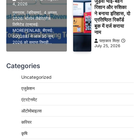
जुड़वां भाई-बहन
4, 2026
रिशान और रुशिका
गुरुग्राम, [हरियाणा], 4 अगस्त,
ने बनाया इतिहास, दो
2026: मोरपेन लैबोरेटरीज
प्रतिष्ठित रिकॉर्ड
लिमिटेड (एनएसई:
बुक में दर्ज कराया
MOREPENLAB; बीएसई:
नाम
500288) ने आज 30 जून,
पत्रकार मित्र
2026 को समाप्त तिमाही…
July 25, 2026
Categories
Uncategorized
एजुकेशन
एंटरटेनमेंट
ऑटोमोबाइल्स
करियर
कृषि