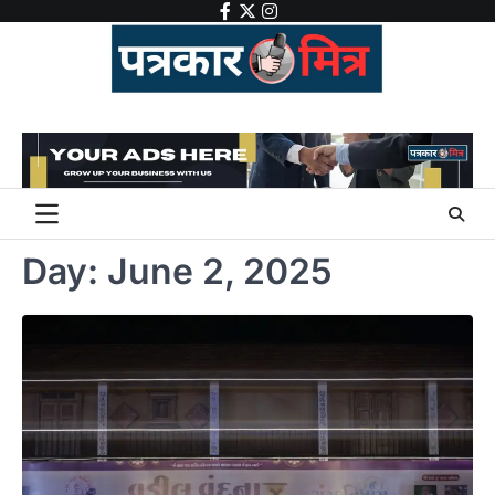
Skip
facebook
twitter
instagram
to
content
Day:
June 2, 2025