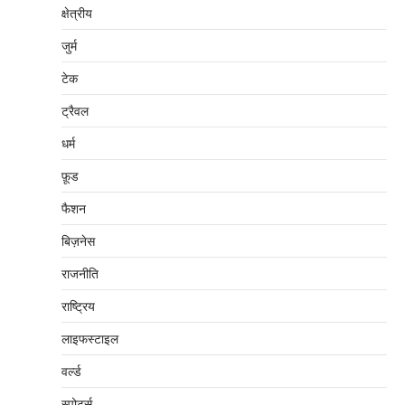
क्षेत्रीय
जुर्म
टेक
ट्रैवल
धर्म
फ़ूड
फैशन
बिज़नेस
राजनीति
राष्ट्रिय
लाइफस्टाइल
वर्ल्ड
स्पोर्ट्स