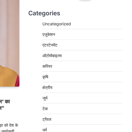
Categories
Uncategorized
एजुकेशन
एंटरटेनमेंट
ऑटोमोबाइल्स
करियर
कृषि
क्षेत्रीय
जुर्म
र’ का
ल”
टेक
ट्रैवल
झा को देश के
धर्म
ा कार्यकारी…