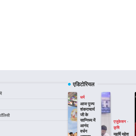
एडिटोरियल
ें
धर्म
आज पूज्य
शंकराचार्य
जी के
 पॉलिसी
सान्निध्य में
एजुकेशन
आनंद
कृषि
वर्धन
महर्षि महेश