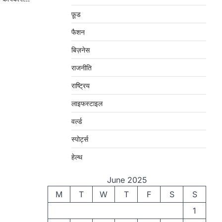
फ़ूड
फैशन
बिज़नेस
राजनीति
राष्ट्रिय
लाइफस्टाइल
वर्ल्ड
स्पोर्ट्स
हेल्थ
June 2025
M
T
W
T
F
S
S
1