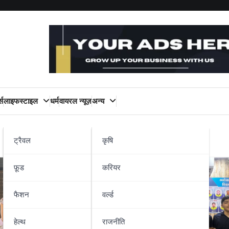
्स
लाइफस्टाइल
धर्म
वायरल न्यूज़
अन्य
ट्रैवल
कृषि
फ़ूड
करियर
फैशन
वर्ल्ड
हेल्थ
राजनीति