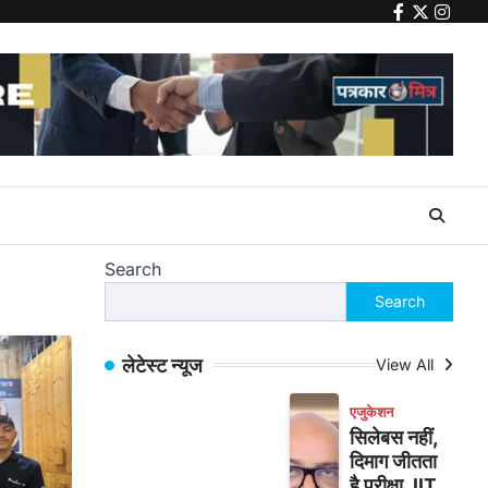
facebook
twitter
insta
Search
Search
लेटेस्ट न्यूज
View All
एजुकेशन
सिलेबस नहीं,
दिमाग जीतता
है परीक्षा, IIT