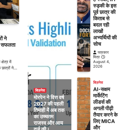
रुड़की के इस
पूर्व छात्र की
किताब से
बदल रही
लाखों
अभ्यर्थियों की
ं ने
सोच
र सफलता
पत्रकार
मित्र
ेत्र में
August 4,
2026
े छात्रों ने…
बिज़नेस
AI-सक्षम
बिज़नेस
मार्केटिंग
मोरपेन ने वित्त वर्ष
लीडर्स की
2027 की पहली
अगली पीढ़ी
तिमाही में अब तक
तैयार करने के
का उच्चतम
लिए MICA
राजस्व और आय
और
दर्ज की।