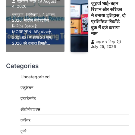
पत्रकार मित्र
August
जुड़वां भाई-बहन
4, 2026
रिशान और रुशिका
गुरुग्राम, [हरियाणा], 4 अगस्त,
ने बनाया इतिहास, दो
2026: मोरपेन लैबोरेटरीज
प्रतिष्ठित रिकॉर्ड
लिमिटेड (एनएसई:
बुक में दर्ज कराया
MOREPENLAB; बीएसई:
नाम
500288) ने आज 30 जून,
पत्रकार मित्र
2026 को समाप्त तिमाही…
July 25, 2026
Categories
Uncategorized
एजुकेशन
एंटरटेनमेंट
ऑटोमोबाइल्स
करियर
कृषि