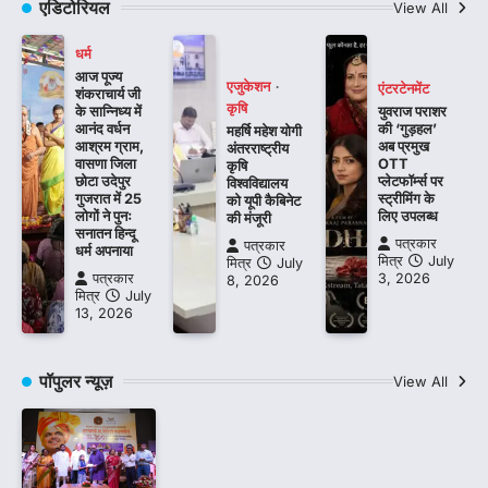
एडिटोरियल
View All
धर्म
आज पूज्य
एजुकेशन
एंटरटेनमेंट
शंकराचार्य जी
कृषि
के सान्निध्य में
युवराज पराशर
आनंद वर्धन
की ‘गुड़हल’
महर्षि महेश योगी
आश्रम ग्राम,
अब प्रमुख
अंतरराष्ट्रीय
वासणा जिला
OTT
कृषि
छोटा उदेपुर
प्लेटफॉर्म्स पर
विश्वविद्यालय
गुजरात में 25
स्ट्रीमिंग के
को यूपी कैबिनेट
लोगों ने पुनः
लिए उपलब्ध
की मंजूरी
सनातन हिन्दू
पत्रकार
पत्रकार
धर्म अपनाया
मित्र
July
मित्र
July
पत्रकार
3, 2026
8, 2026
मित्र
July
13, 2026
पॉपुलर न्यूज़
View All