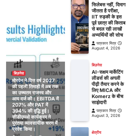
सिलेबस नहीं, दिमाग
जीतता है परीक्षा,
IIT रुड़की के इस
पूर्व छात्र की किताब
से बदल रही लाखों
अभ्यर्थियों की सोच
पत्रकार मित्र
August 4, 2026
बिज़नेस
AI-सक्षम मार्केटिंग
बिज़नेस
लीडर्स की अगली
मोरपेन ने वित्त वर्ष 2027
पीढ़ी तैयार करने के
की पहली तिमाही में अब तक
लिए MICA और
का उच्चतम राजस्व और
Komerz के बीच
आय दर्ज की। EBITDA में
साझेदारी
207% और PAT में
394% की वृद्धि हुई।
पत्रकार मित्र
August 3, 2026
सीडीएमओ कार्यक्रम ने
पुरंतया व्यावसायीक चरण में
प्रवेश किया।
क्षेत्रीय