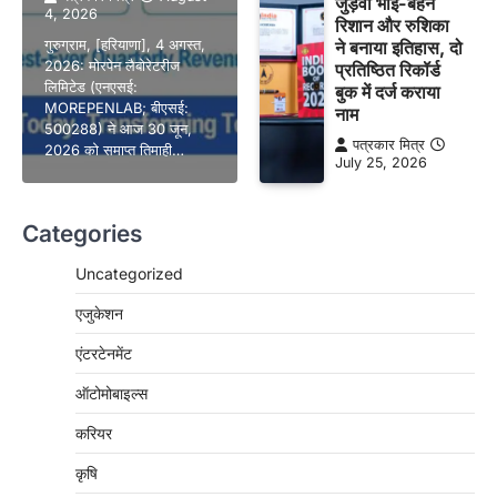
जुड़वां भाई-बहन
4, 2026
रिशान और रुशिका
गुरुग्राम, [हरियाणा], 4 अगस्त,
ने बनाया इतिहास, दो
2026: मोरपेन लैबोरेटरीज
प्रतिष्ठित रिकॉर्ड
लिमिटेड (एनएसई:
बुक में दर्ज कराया
MOREPENLAB; बीएसई:
नाम
500288) ने आज 30 जून,
पत्रकार मित्र
2026 को समाप्त तिमाही…
July 25, 2026
Categories
Uncategorized
एजुकेशन
एंटरटेनमेंट
ऑटोमोबाइल्स
करियर
कृषि