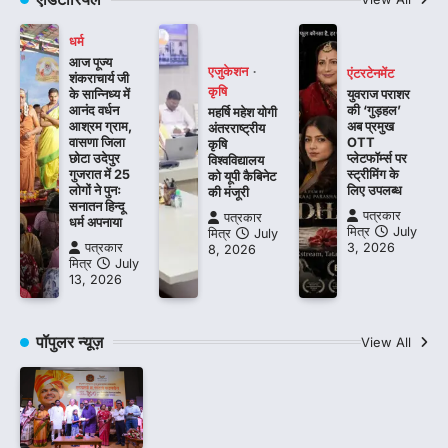
धर्म
आज पूज्य
एजुकेशन
एंटरटेनमेंट
शंकराचार्य जी
कृषि
के सान्निध्य में
युवराज पराशर
आनंद वर्धन
की ‘गुड़हल’
महर्षि महेश योगी
आश्रम ग्राम,
अब प्रमुख
अंतरराष्ट्रीय
वासणा जिला
OTT
कृषि
छोटा उदेपुर
प्लेटफॉर्म्स पर
विश्वविद्यालय
गुजरात में 25
स्ट्रीमिंग के
को यूपी कैबिनेट
लोगों ने पुनः
लिए उपलब्ध
की मंजूरी
सनातन हिन्दू
पत्रकार
पत्रकार
धर्म अपनाया
मित्र
July
मित्र
July
पत्रकार
3, 2026
8, 2026
मित्र
July
13, 2026
पॉपुलर न्यूज़
View All