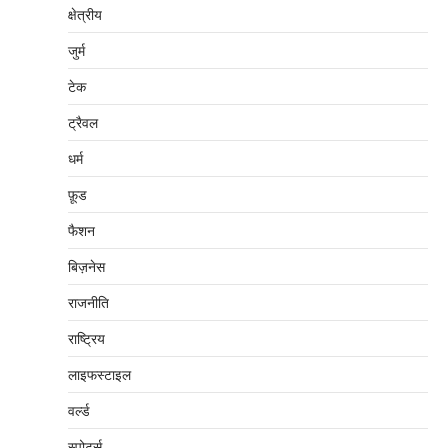
क्षेत्रीय
जुर्म
टेक
ट्रैवल
धर्म
फ़ूड
फैशन
बिज़नेस
राजनीति
राष्ट्रिय
लाइफस्टाइल
वर्ल्ड
स्पोर्ट्स