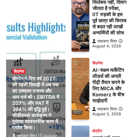
सिलेबस नहीं, दिमाग
जीतता है परीक्षा,
IIT रुड़की के इस
पूर्व छात्र की किताब
से बदल रही लाखों
अभ्यर्थियों की सोच
पत्रकार मित्र
August 4, 2026
बिज़नेस
AI-सक्षम मार्केटिंग
बिज़नेस
लीडर्स की अगली
मोरपेन ने वित्त वर्ष 2027
पीढ़ी तैयार करने के
की पहली तिमाही में अब तक
लिए MICA और
का उच्चतम राजस्व और
Komerz के बीच
आय दर्ज की। EBITDA में
साझेदारी
207% और PAT में
394% की वृद्धि हुई।
पत्रकार मित्र
August 3, 2026
सीडीएमओ कार्यक्रम ने
पुरंतया व्यावसायीक चरण में
प्रवेश किया।
क्षेत्रीय
पत्रकार मित्र
August