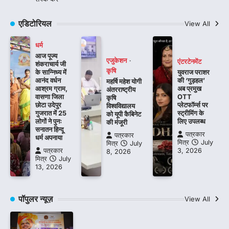
एडिटोरियल
View All
धर्म
आज पूज्य
एजुकेशन
एंटरटेनमेंट
शंकराचार्य जी
कृषि
के सान्निध्य में
युवराज पराशर
आनंद वर्धन
की ‘गुड़हल’
महर्षि महेश योगी
आश्रम ग्राम,
अब प्रमुख
अंतरराष्ट्रीय
वासणा जिला
OTT
कृषि
छोटा उदेपुर
प्लेटफॉर्म्स पर
विश्वविद्यालय
गुजरात में 25
स्ट्रीमिंग के
को यूपी कैबिनेट
लोगों ने पुनः
लिए उपलब्ध
की मंजूरी
सनातन हिन्दू
पत्रकार
पत्रकार
धर्म अपनाया
मित्र
July
मित्र
July
पत्रकार
3, 2026
8, 2026
मित्र
July
13, 2026
पॉपुलर न्यूज़
View All