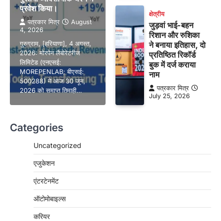
प्रवेश किया।
क्षेत्रीय
पत्रकार मित्र
August
जुड़वां भाई-बहन
4, 2026
रिशान और रुशिका
गुरुग्राम, [हरियाणा], 4 अगस्त,
ने बनाया इतिहास, दो
2026: मोरपेन लैबोरेटरीज
प्रतिष्ठित रिकॉर्ड
लिमिटेड (एनएसई:
बुक में दर्ज कराया
MOREPENLAB; बीएसई:
नाम
500288) ने आज 30 जून,
पत्रकार मित्र
2026 को समाप्त तिमाही…
July 25, 2026
Categories
Uncategorized
एजुकेशन
एंटरटेनमेंट
ऑटोमोबाइल्स
करियर