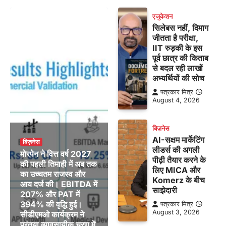
एजुकेशन
सिलेबस नहीं, दिमाग
जीतता है परीक्षा,
IIT रुड़की के इस
पूर्व छात्र की किताब
से बदल रही लाखों
अभ्यर्थियों की सोच
पत्रकार मित्र
August 4, 2026
बिज़नेस
AI-सक्षम मार्केटिंग
बिज़नेस
लीडर्स की अगली
मोरपेन ने वित्त वर्ष 2027
पीढ़ी तैयार करने के
की पहली तिमाही में अब तक
लिए MICA और
का उच्चतम राजस्व और
Komerz के बीच
आय दर्ज की। EBITDA में
साझेदारी
207% और PAT में
394% की वृद्धि हुई।
पत्रकार मित्र
August 3, 2026
सीडीएमओ कार्यक्रम ने
पुरंतया व्यावसायीक चरण में