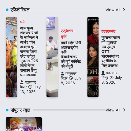
एडिटोरियल
View All
धर्म
आज पूज्य
एजुकेशन
एंटरटेनमेंट
शंकराचार्य जी
कृषि
के सान्निध्य में
युवराज पराशर
आनंद वर्धन
की ‘गुड़हल’
महर्षि महेश योगी
आश्रम ग्राम,
अब प्रमुख
अंतरराष्ट्रीय
वासणा जिला
OTT
कृषि
छोटा उदेपुर
प्लेटफॉर्म्स पर
विश्वविद्यालय
गुजरात में 25
स्ट्रीमिंग के
को यूपी कैबिनेट
लोगों ने पुनः
लिए उपलब्ध
की मंजूरी
सनातन हिन्दू
पत्रकार
पत्रकार
धर्म अपनाया
मित्र
July
मित्र
July
पत्रकार
3, 2026
8, 2026
मित्र
July
13, 2026
पॉपुलर न्यूज़
View All