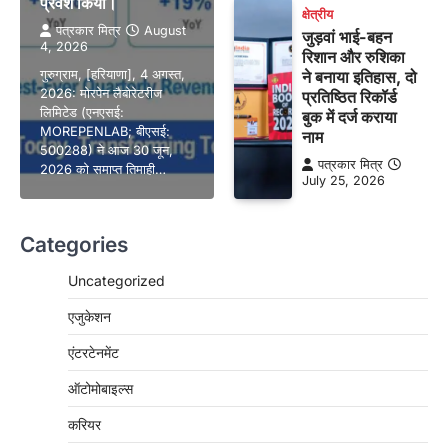
प्रवेश किया।
क्षेत्रीय
पत्रकार मित्र
August
जुड़वां भाई-बहन
4, 2026
रिशान और रुशिका
गुरुग्राम, [हरियाणा], 4 अगस्त,
ने बनाया इतिहास, दो
2026: मोरपेन लैबोरेटरीज
प्रतिष्ठित रिकॉर्ड
लिमिटेड (एनएसई:
बुक में दर्ज कराया
MOREPENLAB; बीएसई:
नाम
500288) ने आज 30 जून,
पत्रकार मित्र
2026 को समाप्त तिमाही…
July 25, 2026
Categories
Uncategorized
एजुकेशन
एंटरटेनमेंट
ऑटोमोबाइल्स
करियर