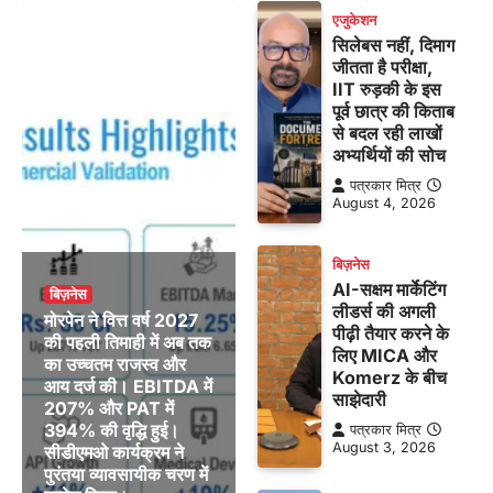
एजुकेशन
सिलेबस नहीं, दिमाग
जीतता है परीक्षा,
IIT रुड़की के इस
पूर्व छात्र की किताब
से बदल रही लाखों
अभ्यर्थियों की सोच
पत्रकार मित्र
August 4, 2026
बिज़नेस
AI-सक्षम मार्केटिंग
बिज़नेस
लीडर्स की अगली
मोरपेन ने वित्त वर्ष 2027
पीढ़ी तैयार करने के
की पहली तिमाही में अब तक
लिए MICA और
का उच्चतम राजस्व और
Komerz के बीच
आय दर्ज की। EBITDA में
साझेदारी
207% और PAT में
394% की वृद्धि हुई।
पत्रकार मित्र
August 3, 2026
सीडीएमओ कार्यक्रम ने
पुरंतया व्यावसायीक चरण में