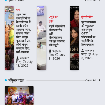
धर्म
आज पूज्य
एजुकेशन
एंटरटेनमेंट
शंकराचार्य जी
कृषि
के सान्निध्य में
युवराज पराशर
आनंद वर्धन
की ‘गुड़हल’
महर्षि महेश योगी
आश्रम ग्राम,
अब प्रमुख
अंतरराष्ट्रीय
वासणा जिला
OTT
कृषि
छोटा उदेपुर
प्लेटफॉर्म्स पर
विश्वविद्यालय
गुजरात में 25
स्ट्रीमिंग के
को यूपी कैबिनेट
लोगों ने पुनः
लिए उपलब्ध
की मंजूरी
सनातन हिन्दू
पत्रकार
पत्रकार
धर्म अपनाया
मित्र
July
मित्र
July
पत्रकार
3, 2026
8, 2026
मित्र
July
13, 2026
पॉपुलर न्यूज़
View All