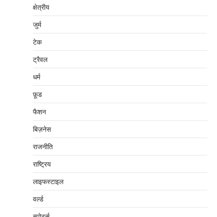
क्षेत्रीय
जुर्म
टेक
ट्रैवल
धर्म
फ़ूड
फैशन
बिज़नेस
राजनीति
राष्ट्रिय
लाइफस्टाइल
वर्ल्ड
स्पोर्ट्स