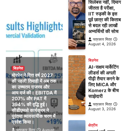
सिलेबस नहीं, दिमाग
जीतता है परीक्षा,
IIT रुड़की के इस
पूर्व छात्र की किताब
से बदल रही लाखों
अभ्यर्थियों की सोच
पत्रकार मित्र
August 4, 2026
बिज़नेस
AI-सक्षम मार्केटिंग
बिज़नेस
लीडर्स की अगली
मोरपेन ने वित्त वर्ष 2027
पीढ़ी तैयार करने के
की पहली तिमाही में अब तक
लिए MICA और
का उच्चतम राजस्व और
Komerz के बीच
आय दर्ज की। EBITDA में
साझेदारी
207% और PAT में
394% की वृद्धि हुई।
पत्रकार मित्र
August 3, 2026
सीडीएमओ कार्यक्रम ने
पुरंतया व्यावसायीक चरण में
प्रवेश किया।
क्षेत्रीय
पत्रकार मित्र
August