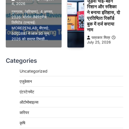
जुड़वां भाई-बहन
4, 2026
रिशान और रुशिका
गुरुग्राम, [हरियाणा], 4 अगस्त,
ने बनाया इतिहास, दो
2026: मोरपेन लैबोरेटरीज
प्रतिष्ठित रिकॉर्ड
लिमिटेड (एनएसई:
बुक में दर्ज कराया
MOREPENLAB; बीएसई:
नाम
500288) ने आज 30 जून,
पत्रकार मित्र
2026 को समाप्त तिमाही…
July 25, 2026
Categories
Uncategorized
एजुकेशन
एंटरटेनमेंट
ऑटोमोबाइल्स
करियर
कृषि