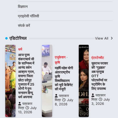
विज्ञापन
प्राइवेसी पॉलिसी
संपर्क करें
एडिटोरियल
View All
धर्म
आज पूज्य
एजुकेशन
एंटरटेनमेंट
शंकराचार्य जी
कृषि
के सान्निध्य में
युवराज पराशर
आनंद वर्धन
की ‘गुड़हल’
महर्षि महेश योगी
आश्रम ग्राम,
अब प्रमुख
अंतरराष्ट्रीय
वासणा जिला
OTT
कृषि
छोटा उदेपुर
प्लेटफॉर्म्स पर
विश्वविद्यालय
गुजरात में 25
स्ट्रीमिंग के
को यूपी कैबिनेट
लोगों ने पुनः
लिए उपलब्ध
की मंजूरी
सनातन हिन्दू
पत्रकार
पत्रकार
धर्म अपनाया
मित्र
July
मित्र
July
पत्रकार
3, 2026
8, 2026
मित्र
July
13, 2026