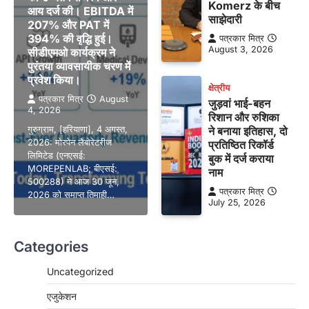
Komerz के बीच
आय दर्ज की। EBITDA में
साझेदारी
207% और PAT में
394% की वृद्धि हुई।
पत्रकार मित्र
August 3, 2026
सीडीएमओ कार्यक्रम ने
पुरंतया व्यावसायीक चरण में
प्रवेश किया।
क्षेत्रीय
पत्रकार मित्र
August
जुड़वां भाई-बहन
4, 2026
रिशान और रुशिका
गुरुग्राम, [हरियाणा], 4 अगस्त,
ने बनाया इतिहास, दो
2026: मोरपेन लैबोरेटरीज
प्रतिष्ठित रिकॉर्ड
लिमिटेड (एनएसई:
बुक में दर्ज कराया
MOREPENLAB; बीएसई:
नाम
500288) ने आज 30 जून,
पत्रकार मित्र
2026 को समाप्त तिमाही…
July 25, 2026
Categories
Uncategorized
एजुकेशन