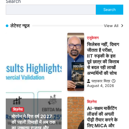
Search
Search
लेटेस्ट न्यूज
View All
एजुकेशन
सिलेबस नहीं, दिमाग
जीतता है परीक्षा,
IIT रुड़की के इस
पूर्व छात्र की किताब
से बदल रही लाखों
अभ्यर्थियों की सोच
पत्रकार मित्र
August 4, 2026
बिज़नेस
AI-सक्षम मार्केटिंग
बिज़नेस
लीडर्स की अगली
मोरपेन ने वित्त वर्ष 2027
पीढ़ी तैयार करने के
की पहली तिमाही में अब तक
लिए MICA और
का उच्चतम राजस्व और