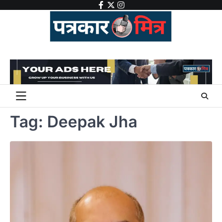
Skip
facebook
twitter
instagram
to
content
Tag:
Deepak Jha