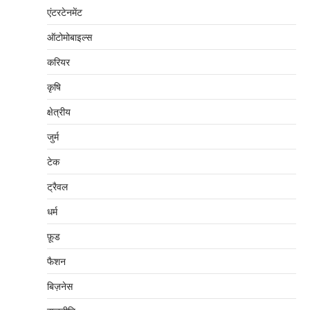
एंटरटेनमेंट
ऑटोमोबाइल्स
करियर
कृषि
क्षेत्रीय
जुर्म
टेक
ट्रैवल
धर्म
फ़ूड
फैशन
बिज़नेस